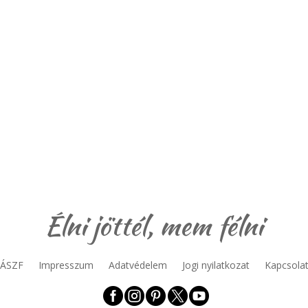
Élni jöttél, mem félni
ÁSZF
Impresszum
Adatvédelem
Jogi nyilatkozat
Kapcsola




